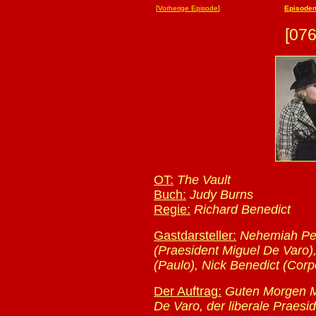
[
Vorherige Episode
]
Episoden 
[07
OT:
The Vault
Buch:
Judy Burns
Regie:
Richard Benedict
Gastdarsteller:
Nehemiah Pers
(Praesident Miguel De Varo)
(Paulo), Nick Benedict (Corpo
Der Auftrag:
Guten Morgen Mi
De Varo, der liberale Praes