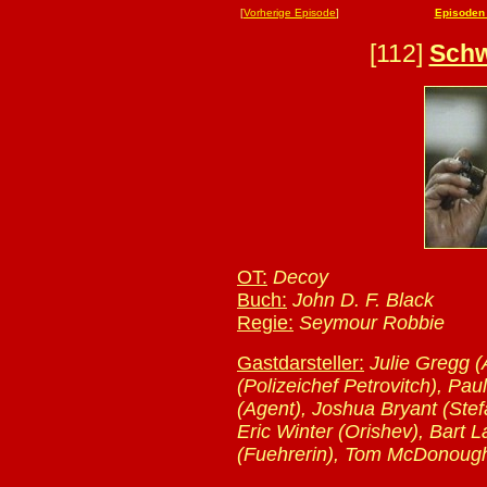
[
Vorherige Episode
]
Episoden 
[112]
Schw
OT:
Decoy
Buch:
John D. F. Black
Regie:
Seymour Robbie
Gastdarsteller:
Julie Gregg 
(Polizeichef Petrovitch), Pau
(Agent), Joshua Bryant (Stefa
Eric Winter (Orishev), Bart
(Fuehrerin), Tom McDonough