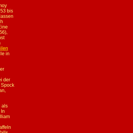
imoy
53 bis
lassen
ch
Eine
56),
nst
h
ilen
le in
 er
i der
. Spock
an,
, als
 In
lliam
affeln
alls