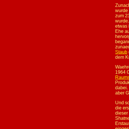
Zunach
wurde 
zum 23
wurde.
etwas 
Ehe au
hervor
begann
zunaec
Staub
dem Kr
Waehre
1964 G
Raumsc
Produk
dabei. 
aber G
Und so
die er
dieser
Shatner
Erstau
einges