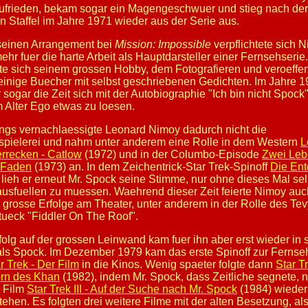
zufrieden, bekam sogar ein Magengeschwuer und stieg nach der
en Staffel im Jahre 1971 wieder aus der Serie aus.
einen Arrangement bei
Mission: Impossible
verpflichtete sich 
mehr fuer die harte Arbeit als Hauptdarsteller einer Fernsehserie.
e sich seinem grossen Hobby, dem Fotografieren und veroeffen
einige Buecher mit selbst geschriebenen Gedichten. Im Jahre 
r sogar die Zeit sich mit der Autobiographie "Ich bin nicht Spock
 Alter Ego etwas zu loesen.
ings vernachlaessigte Leonard Nimoy dadurch nicht die
pielerei und nahm unter anderem eine Rolle in dem Western
L
rrecken - Catlow
(1972) und in der Columbo-Episode
Zwei Leb
 Faden
(1973) an. In dem Zeichentrick-Star Trek-Spinoff
Die Ent
 lieh er erneut Mr. Spock seine Stimme, nur ohne dieses Mal sel
ausfuellen zu muessen. Waehrend dieser Zeit feierte Nimoy auc
 grosse Erfolge am Theater, unter anderem in der Rolle des Tev
ueck "Fiddler On The Roof".
folg auf der grossen Leinwand kam fuer ihn aber erst wieder in 
als Spock. Im Dezember 1979 kam das erste Spinoff zur Fernse
r Trek - Der Film
in die Kinos. Wenig spaeter folgte dann
Star Tr
rn des Khan
(1982), indem Mr. Spock, dass Zeitliche segnete, 
 Film
Star Trek III - Auf der Suche nach Mr. Spock
(1984) wieder
tehen. Es folgten drei weitere Filme mit der alten Besetzung, al