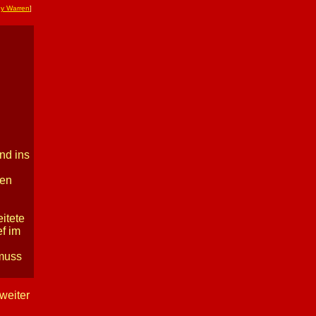
ey Warren
]
and ins
nen
eitete
f im
 muss
weiter