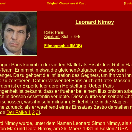
aves
]
Original Charaktere & Cast
[
Lesl
Leonard Nimoy
Rolle:
Paris
Spielzeit:
Staffel 4+5
Filmographie (IMDB)
gier Paris kommt in der vierten Staffel als Ersatz fuer Rollin H
Team. Er nimmt in etwa die gleichen Aufgaben war, wie sein
nger. Dazu gehoert die Infiltration des Gegners, um ihn von in
 zu zerstoeren. Dafuer verwendet Paris auch oft Latex Masken,
dem ist er Experte fuer deren Herstellung. Ueber Paris
genheit ist bekannt, dass er frueher bei einem Illusionisten arb
ch in dessen Assistentin verliebte. Diese wurde von seinem Che
rschossen, was ihn sehr mitnahm. Er kehrt kurz in die Magier-
e zurueck, als er waehrend eines Einsatzes Zastro darstellen
ode
Der Falke 1
2
3
].
d Nimoy wurde, unter dem Namen Leonard Simon Nimoy, als z
on Max und Dora Nimoy, am 26. Maerz 1931 in Boston / USA