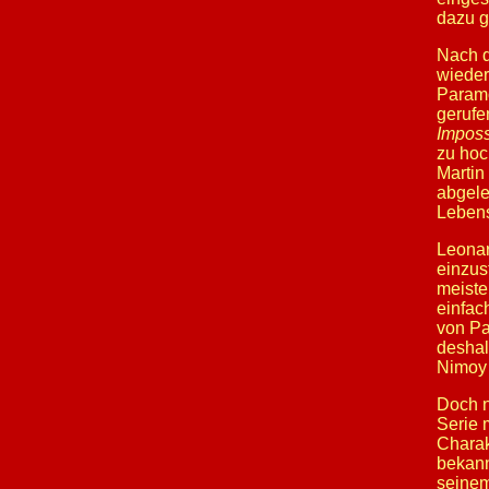
dazu 
Nach 
wieder
Paramo
gerufe
Imposs
zu hoc
Martin
abgele
Lebens
Leonar
einzus
meiste
einfac
von Pa
deshal
Nimoy 
Doch n
Serie 
Charak
bekann
seinem