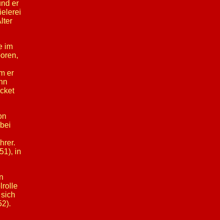
und er
elerei
lter
e im
oren,
m er
nn
cket
on
bei
hrer.
51), in
n
lrolle
 sich
2).