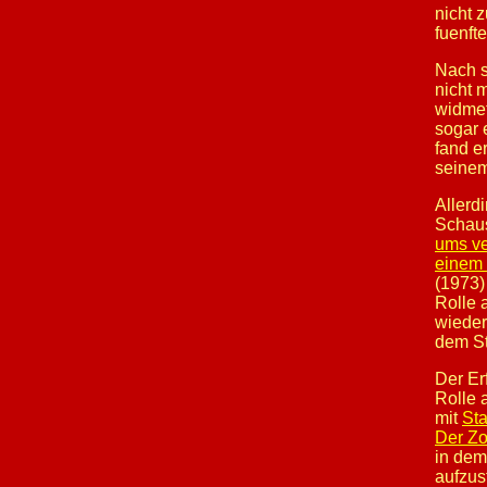
nicht 
fuenft
Nach s
nicht 
widmet
sogar 
fand e
seinem
Allerd
Schaus
ums ve
einem
(1973)
Rolle 
wieder
dem St
Der Er
Rolle 
mit
Sta
Der Zo
in dem
aufzus