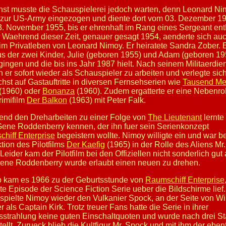
st musste die Schauspielerei jedoch warten, denn Leonard N
zur US-Army eingezogen und diente dort vom 03. Dezember 19
. November 1955, bis er ehrenhaft im Rang eines Sergeant ent
 Waehrend dieser Zeit, genauer gesagt 1954, aenderte sich au
im Privatleben von Leonard Nimoy. Er heiratete Sandra Zober. 
s der zwei Kinder, Julie (geboren 1955) und Adam (geboren 19
gingen und die bis ins Jahr 1987 hielt. Nach seinem Militaerdie
 er sofort wieder als Schauspieler zu arbeiten und verlegte sic
hst auf Gastauftritte in diversen Fernsehserien wie
Tausend Me
(1960) oder
Bonanza
(1960). Zudem ergatterte er eine Nebenrol
imifilm
Der Balkon
(1963) mit Peter Falk.
nd den Dreharbeiten zu einer Folge von
The Lieutenant
lernte
ene Roddenberry kennen, der ihn fuer sein Serienkonzept
hiff Enterprise
begeistern wollte. Nimoy willigte ein und war be
tion des Pilotfilms
Der Kaefig
(1965) in der Rolle des Aliens Mr
Leider kam der Pilotfilm bei den Offiziellen nicht sonderlich gut 
ene Roddenberry wurde erlaubt einen neuen zu drehen.
 kam es 1966 zu der Geburtsstunde von
Raumschiff Enterprise
ste Episode der Science Fiction Serie ueber die Bildschirme lief.
 spielte Nimoy wieder den Vulkanier Spock, an der Seite von Wi
 als Captain Kirk. Trotz treuer Fans hatte die Serie in ihrer
sstrahlung keine guten Einschaltquoten und wurde nach drei St
tellt. Zurueck blieb die Kultfigur Mr. Spock und mit ihm der ebenf