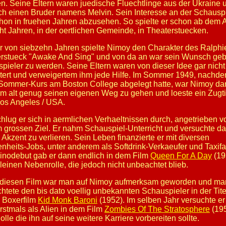
n. Seine Eltern waren juedische Fluechtlinge aus der Ukraine 
ch einen Bruder namens Melvin. Sein Interesse an der Schauspi
hon in fruehen Jahren abzusehen. So spielte er schon ab dem A
ht Jahren, in der oertlichen Gemeinde, in Theaterstuecken.
er von siebzehn Jahren spielte Nimoy den Charakter des Ralphi
rstueck "Awake And Sing" und von da an war sein Wunsch geb
pieler zu werden. Seine Eltern waren von dieser Idee gar nicht
tert und verweigertem ihm jede Hilfe. Im Sommer 1949, nachde
Sommer-Kurs am Boston College abgelegt hatte, war Nimoy da
em alt genug seinen eigenen Weg zu gehen und loeste ein Zugti
os Angeles / USA.
chlug er sich in aermlichen Verhaeltnissen durch, angetrieben v
 grossen Ziel. Er nahm Schauspiel-Unterricht und versuchte da
 Akzent zu verlieren. Sein Leben finanzierte er mit diversen
nheits-Jobs, unter anderem als Softdrink-Verkaeufer und Taxifa
inodebut gab er dann endlich in dem Film
Queen For A Day
(19
kleinen Nebenrolle, die jedoch nicht unbeachtet blieb.
diesen Film war man auf Nimoy aufmerksam geworden und ma
ichtete den bis dato voellig unbekannten Schauspieler in der Tite
 Boxerfilm
Kid Monk Baroni
(1952). Im selben Jahr versuchte er
rstmals als Alien in dem Film
Zombies Of The Stratosphere
(195
lle die ihn auf seine weitere Karriere vorbereiten sollte.