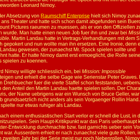
geworden Leonard Nimoy.
der Absetzung von
Raumschiff Enterprise
hielt sich Nimoy zuna
 ans Theater und hatte sich schon damit abgefunden sein Buer
unt Pictures raeumen zu muessen, als er von den Offiziellen z
n wurde. Man hatte einen neuen Job fuer ihn und zwar bei
Missi
ible
. Martin Landau hatte in Vertrags-Verhandlungen mit dem S
h gepokert und nun wollte man ihn ersetzen. Eine Ironie, denn 
 Landau gewesen, der zunaechst Mr. Spock spielen sollte und
hnt hatte. Er hatte Nimoy damit erst ermoeglicht, die Rolle sein
 spielen zu koennen.
d Nimoy willigte schliesslich ein, bei
Mission: Impossible
teigen und erhielt die selbe Gage wie Serienstar Peter Graves.
n Drehbuecher fuer die vierte Staffel schon feststanden, ueber
h den Anteil den Martin Landau haette spielen sollen. Der Chara
ris, der Name uebrigens war ein Wunsch von Bruce Geller, war
b grundsaetzlich nicht anders als sein Vorgaenger Rollin Hand.
spielte nur etwas ruhiger als Landau.
ach einem enthusiastischen Start verlor er schnell die Lust, in 
mitzuspielen. Sein Haupt-Kritikpunkt war das Paris ueberhaupt 
ter-Entwicklung durchmachte bzw. fast garnichts ueber sein Vo
t war. Ausserdem erhielt er nach zunaechst viele gute Rollen, 
 zweiten Jahr bei der Serie meist nur noch Nebenrollen. Nimoy