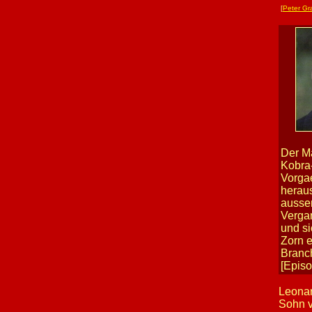
[
Peter Gr
-
Der Ma
Kobra-
Vorgae
heraus
ausser
Vergan
und si
Zorn e
Branch
[Epis
Leonar
Sohn v