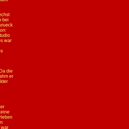
echst
o bei
urueck
on:
tudio
es war
es
 Da die
nahm er
kter
der
keine
rleben
im
 war