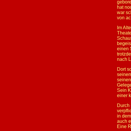
gebore
hat no
war sc
von ac
Im Alt
Theate
Schaus
begeis
einen 
trotzd
nach L
Dort s
seinem
seinen
Gelege
Sein K
einer 
Durch 
verpfl
in dem
auch e
Eine Ro