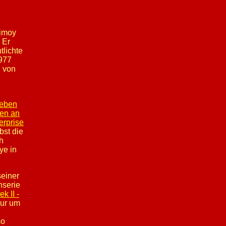
Nimoy
 Er
tlichte
1977
" von
eben
en an
erprise
bst die
h
ye in
seiner
hserie
ek II -
nur um
so